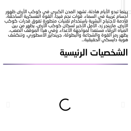
بينما تبدو الأيام هادئة، تشهد المدن الكبرى في كوكب الأرض ظهور
أجسام غريبة في السماء. قوات نجم فيجا، القوة العسكرية الساحقة،
قادمة لاجتياح البشرية باستخدام تقنيات متطورة تفوق قدرات كوكب
الأرض. مازينجر زد، الأمل الأخير لسكان كوكب الأرض، يظهر من بين
المياه الزرقاء مستعداً لمواجهة الأعداء. وفي هذا الموقف الصعب،
يظهر رمز القوة والشجاعة والبطولة، جريندايزر الأسطوري، وتنكشف
هوية دايسكي الحقيقية...
الشخصيات الرئيسية