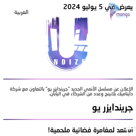
يعرض في 5 يوليو 2024
العربية
عن مانجا
معرض الصور و الفيديو
«نجد»
Project G
الإعلان عن مسلسل الأنمي الجديد "جريندايزر يو" بالتعاون مع شركة
الأسئلة الشائعة
دايناميك بلانينج وعدد من الشركاء في اليابان.
جريندايزر يو
الوظائف
جريندايزر يو
لعبة جريندايزر
استعد لمغامرة فضائية ملحمية!