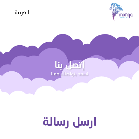
العربية
عن مانجا
إتصل بنا
معرض الصور و الفيديو
نسعد بتواصلك معنا
«نجد»
Project G
الأسئلة الشائعة
جريندايزر يو
الوظائف
لعبة جريندايزر
ارسل رسالة